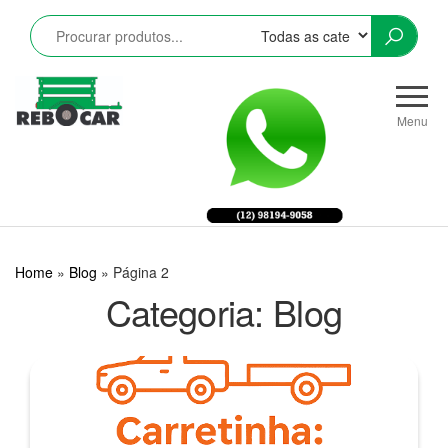
Pular
para
o
conteúdo
Rebocar
Reboques
CRZ
Rodoviários
Menu
e
Industriais
LTDA
Home
»
Blog
»
Página 2
Categoria:
Blog