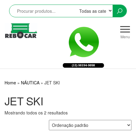
Pular
para
o
conteúdo
Rebocar
Reboques
CRZ
Rodoviários
Menu
e
Industriais
LTDA
Home
»
NÁUTICA
»
JET SKI
JET SKI
Mostrando todos os 2 resultados