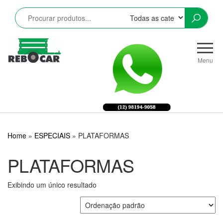
Pular
para
o
conteúdo
Rebocar
Reboques
CRZ
Rodoviários
Menu
e
Industriais
LTDA
Home
»
ESPECIAIS
»
PLATAFORMAS
PLATAFORMAS
Exibindo um único resultado