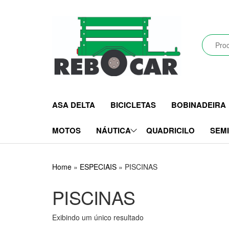
Pular
para
o
conteúdo
Rebocar
Reboques
Rodoviários
CRZ
e
ASA DELTA
BICICLETAS
BOBINADEIRA
Industriais
LTDA
MOTOS
NÁUTICA
QUADRICILO
SEM
Home
»
ESPECIAIS
»
PISCINAS
PISCINAS
Exibindo um único resultado