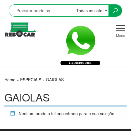
Pular
para
o
conteúdo
Rebocar
Reboques
CRZ
Rodoviários
Menu
e
Industriais
LTDA
Home
»
ESPECIAIS
»
GAIOLAS
GAIOLAS
Nenhum produto foi encontrado para a sua seleção.