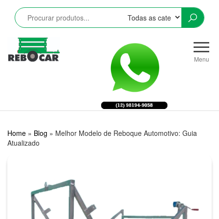
Pular
para
o
conteúdo
Rebocar
Reboques
CRZ
Rodoviários
Menu
e
Industriais
LTDA
Home
»
Blog
»
Melhor Modelo de Reboque Automotivo: Guia
Atualizado