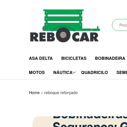
Pular
para
o
conteúdo
Rebocar
Reboques
Rodoviários
CRZ
e
ASA DELTA
BICICLETAS
BOBINADEIRA
Industriais
LTDA
MOTOS
NÁUTICA
QUADRICILO
SEM
Home
»
reboque reforçado