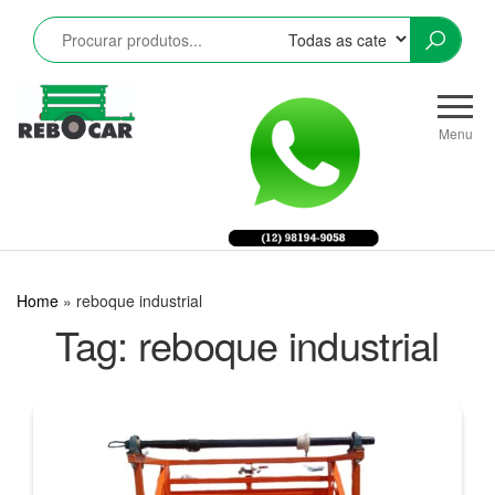
Pular
para
o
conteúdo
Rebocar
Reboques
CRZ
Rodoviários
Menu
e
Industriais
LTDA
Home
»
reboque industrial
Tag:
reboque industrial