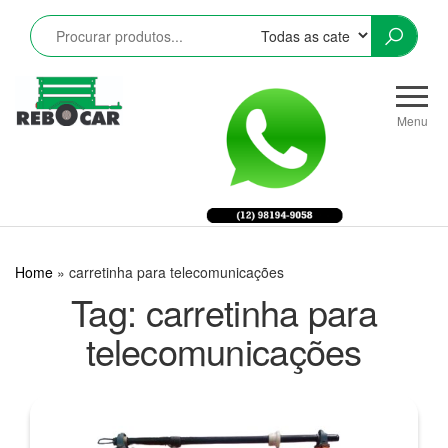
Pular
para
o
conteúdo
Rebocar
Reboques
CRZ
Rodoviários
Menu
e
Industriais
LTDA
Home
»
carretinha para telecomunicações
Tag:
carretinha para
telecomunicações