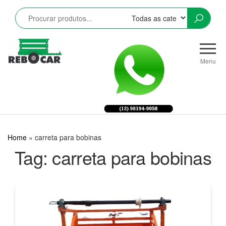
Pular
para
o
conteúdo
Rebocar
Reboques
CRZ
Rodoviários
Menu
e
Industriais
LTDA
Home
»
carreta para bobinas
Tag:
carreta para bobinas