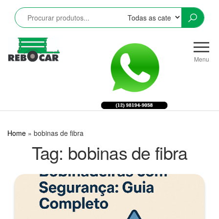
Pular
para
o
conteúdo
Rebocar
Reboques
CRZ
Rodoviários
Menu
e
Industriais
LTDA
Home
»
bobinas de fibra
Tag:
bobinas de fibra