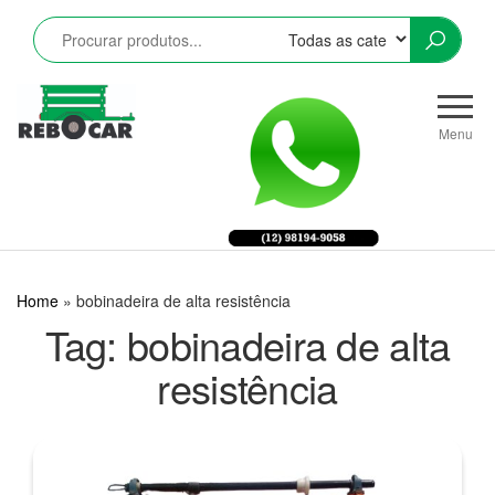
Pular
para
o
conteúdo
Rebocar
Reboques
CRZ
Rodoviários
Menu
e
Industriais
LTDA
Home
»
bobinadeira de alta resistência
Tag:
bobinadeira de alta
resistência