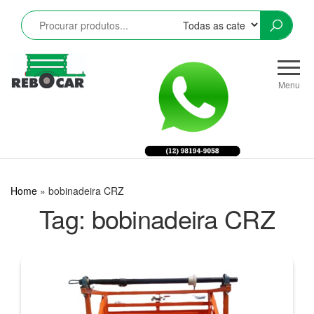
Pular
para
o
conteúdo
Rebocar
Reboques
CRZ
Rodoviários
Menu
e
Industriais
LTDA
Home
»
bobinadeira CRZ
Tag:
bobinadeira CRZ