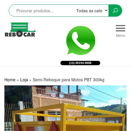
Pular
para
o
conteúdo
Rebocar
Reboques
CRZ
Rodoviários
Menu
e
Industriais
LTDA
Home
»
Loja
»
Semi-Reboque para Motos PBT 300kg