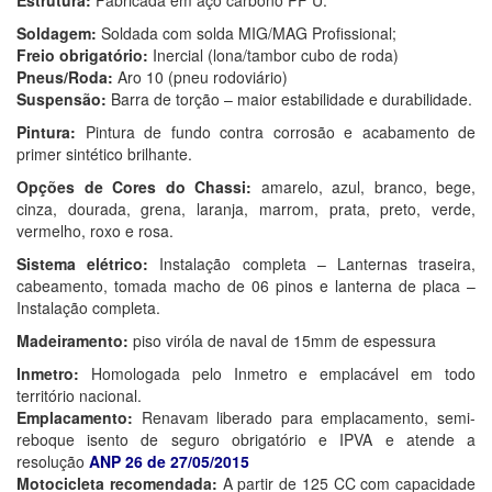
Soldagem:
Soldada com solda MIG/MAG Profissional;
Freio obrigatório:
Inercial (lona/tambor cubo de roda)
Pneus/Roda:
Aro 10 (pneu rodoviário)
Suspensão:
Barra de torção – maior estabilidade e durabilidade.
Pintura:
Pintura de fundo contra corrosão e acabamento de
primer sintético brilhante.
Opções de Cores do Chassi:
amarelo, azul, branco, bege,
cinza, dourada, grena, laranja, marrom, prata, preto, verde,
vermelho, roxo e rosa.
Sistema elétrico:
Instalação completa – Lanternas traseira,
cabeamento, tomada macho de 06 pinos e lanterna de placa –
Instalação completa.
Madeiramento:
piso viróla de naval de 15mm de espessura
Inmetro:
Homologada pelo Inmetro e emplacável em todo
território nacional.
Emplacamento:
Renavam liberado para emplacamento, semi-
reboque isento de seguro obrigatório e IPVA e atende a
resolução
ANP 26 de 27/05/2015
Motocicleta recomendada:
A partir de 125 CC com capacidade