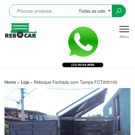
Pular
para
o
conteúdo
Rebocar
Reboques
CRZ
Rodoviários
Menu
e
Industriais
LTDA
Home
»
Loja
»
Reboque Fechado com Tampa FCT200100