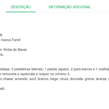
DESCRIÇÃO
INFORMAÇÃO ADICIONAL
li
o marca Famit
m Viróla de Naval
es;
stepe, 2 pedaleiras laterais, 1 patola (apoio), 2 para-barros e 1 malhal
ão removeis e opcionais e requer no mínimo 3.
o chassi: amarelo, azul, branco, bege, cinza, dourada, grena, laranja,
sil.