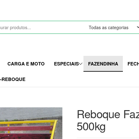
CARGA E MOTO
ESPECIAIS
FAZENDINHA
FEC
I-REBOQUE
Reboque Faz
500kg