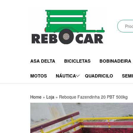
Pular
para
o
conteúdo
Rebocar
Reboques
Rodoviários
CRZ
e
ASA DELTA
BICICLETAS
BOBINADEIRA
Industriais
LTDA
MOTOS
NÁUTICA
QUADRICILO
SEM
Home
»
Loja
»
Reboque Fazendinha 20 PBT 500kg