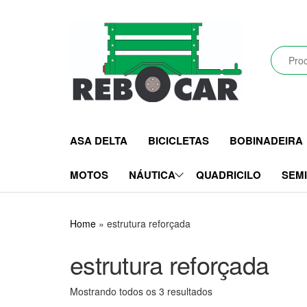
Pular
para
o
conteúdo
Rebocar
Reboques
Rodoviários
CRZ
e
ASA DELTA
BICICLETAS
BOBINADEIRA
Industriais
LTDA
MOTOS
NÁUTICA
QUADRICILO
SEM
Home
»
estrutura reforçada
estrutura reforçada
Mostrando todos os 3 resultados